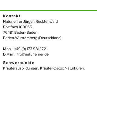
Kontakt
Naturlehrer Jürgen Recktenwald
Postfach 100065
76481 Baden-Baden
Baden-Württemberg (Deutschland)
Mobil:
+49 (0) 173 9812721
E-Mail:
info@naturlehrer.de
Schwerpunkte
Kräuterausbildungen
,
Kräuter-Detox Naturkuren
,
Wildkräuterwanderungen
, Salben-, Tinkturen-, Öl- und
Elixierkurse, Kräuter-Menüs und Buffets,
Kräuterkunde, Kräuterheilkunde, Ernährung mit
Kräutern
Rechtliches
Impressum
Datenschutz
Social Media