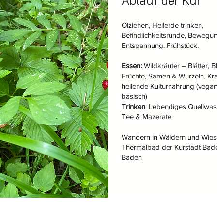
Ablauf der Kur
Ölziehen, Heilerde trinken,
Befindlichkeitsrunde, Bewegu
Entspannung. Frühstück.
Essen:
Wildkräuter – Blätter, 
Früchte, Samen & Wurzeln, Kraf
heilende Kulturnahrung (vega
basisch)
Trinken
: Lebendiges Quellwas
Tee & Mazerate
Wandern in Wäldern und Wies
Thermalbad der Kurstadt Bad
Baden