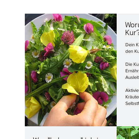
Woru
Kur
Dein K
den Ku
Die Kur
Ernähr
Auslei
Aktivi
Kräute
Selbst