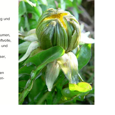
ng und
Blumen,
tvolle,
n und
ser,
en
en-